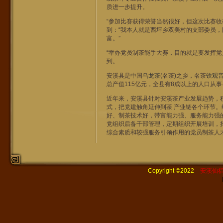
质进一步提升。
“参加比赛获得荣誉当然很好，但这次比赛
到：“我本人就是西坪乡双美村的支部委员
富。”
“举办党员制茶能手大赛，目的就是要发挥党
到。
安溪县是中国
乌龙茶
(名茶)之乡，名茶
铁观
总产值115亿元，全县有8成以上的人口从
近年来，安溪县针对安溪茶产业发展趋势，
式，把党建触角延伸到茶 产业链各个环节。
好、制茶技术好，带富能力强、服务能力强的
党组织后备干部管理，定期组织开展培训，择
综合素质和较强服务引领作用的党员制茶人
Copyright ©2022
安溪仙