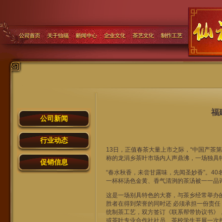
福
公司新闻
行业动态
13日，正值春茶大量上市之际，“中国产茶
称的龙涓乡茶叶市场内人声鼎沸，一场独具特
促销信息
“春水秋香，未尝甘露味，先闻圣妙香”。4
一杯杯汤色金黄、香气清洌的茶汤被一一品
这是一场别具特色的大赛，与茶乡经常举办
胜者在得到荣誉的同时还 必须承担一份责任
统制茶工艺，双方签订《联系帮带协议书》，
或茶叶专业合作社社员、茶校学生开展一次