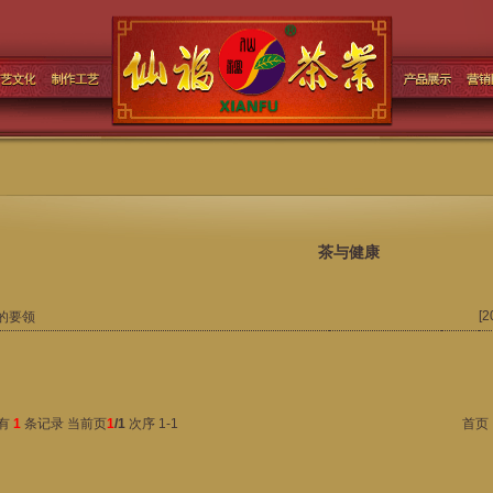
茶与健康
[
的要领
有
1
条记录 当前页
1
/1
次序 1-1
首页