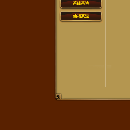
茶经茶诗
仙福茶道