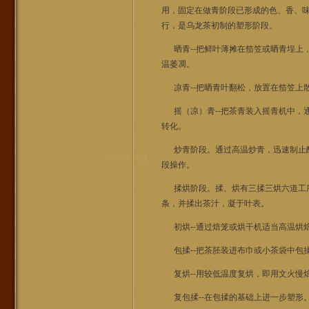
用，固定在做青阶段已形成的色、香、
行，是乌龙茶初制的塑形阶段。
晒青--把鲜叶薄摊在笳笠或晒青埕上
温萎凋。
凉青--把晒青叶翻松，放置在笳笠上
摇（凉）青--把茶青装入摇青机中，
转化。
炒青阶段。通过高温炒青，迅速制止酶
段操作。
揉烘阶段。揉、烘有三揉三烘六道工序，
条，并揉出茶汁，凝于叶表。
初烘--通过焙笼或烘干机适当高温烘
包揉--把茶胚装进布巾或小茶袋中包揉
复烘--用较低温度复烘，即用文火慢
复包揉--在包揉的基础上进一步塑形